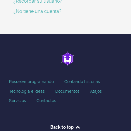
¿Recordar su usuario?
¿No tiene una cuenta?
Resuelve programando
Contando historias
Tecnologia e ideas
Documentos
Atajos
Servicios
Contactos
Back to top